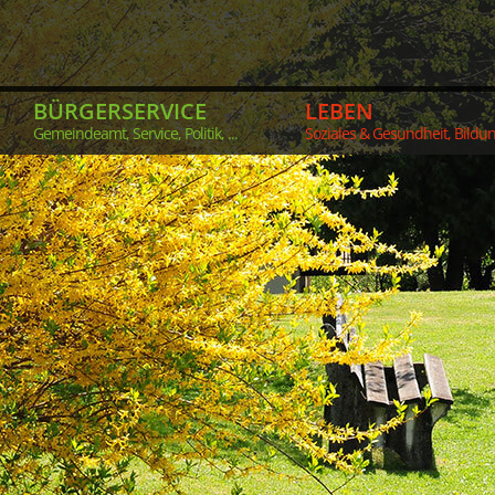
BÜRGERSERVICE
LEBEN
Gemeindeamt, Service, Politik, ...
Soziales & Gesundheit, Bildung