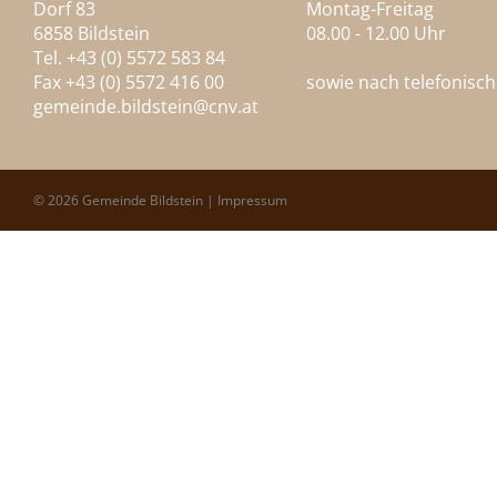
Dorf 83
Montag-Freitag
6858 Bildstein
08.00 - 12.00 Uhr
Tel. +43 (0) 5572 583 84
Fax +43 (0) 5572 416 00
sowie nach telefonisc
gemeinde.bildstein@
cnv.at
© 2026 Gemeinde Bildstein |
Impressum