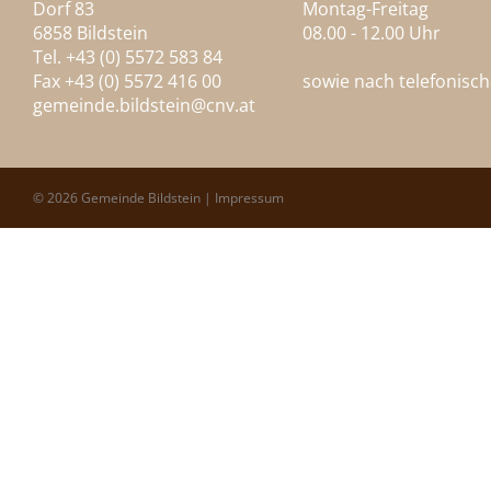
Dorf 83
Montag-Freitag
6858 Bildstein
08.00 - 12.00 Uhr
Tel. +43 (0) 5572 583 84
Fax +43 (0) 5572 416 00
sowie nach telefonisc
gemeinde.bildstein@
cnv.at
© 2026 Gemeinde Bildstein |
Impressum