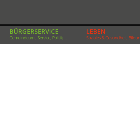
BÜRGERSERVICE
LEBEN
Gemeindeamt, Service, Politik, ...
Soziales & Gesundheit, Bildung