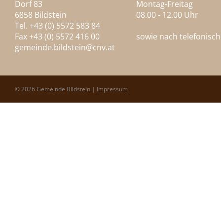
Dorf 83
Montag-Freitag
6858 Bildstein
08.00 - 12.00 Uhr
Tel. +43 (0) 5572 583 84
Fax +43 (0) 5572 416 00
sowie nach telefonisc
gemeinde.bildstein@
cnv.at
© 2026 Gemeinde Bildstein |
Impressum