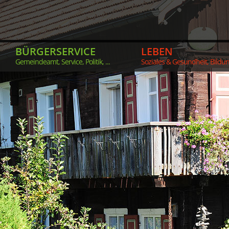
BÜRGERSERVICE
LEBEN
Gemeindeamt, Service, Politik, ...
Soziales & Gesundheit, Bildung