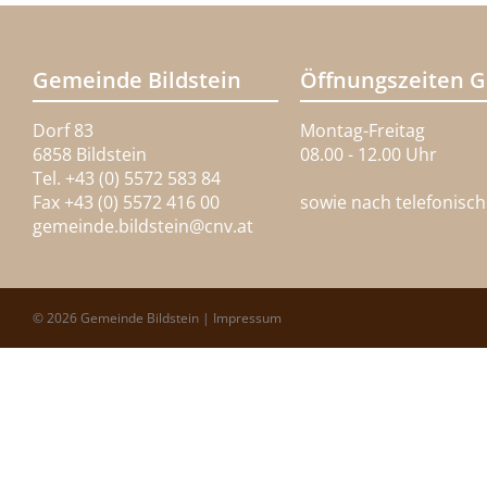
Gemeinde Bildstein
Öffnungszeiten 
Dorf 83
Montag-Freitag
6858 Bildstein
08.00 - 12.00 Uhr
Tel. +43 (0) 5572 583 84
Fax +43 (0) 5572 416 00
sowie nach telefonisc
gemeinde.bildstein@
cnv.at
© 2026 Gemeinde Bildstein |
Impressum