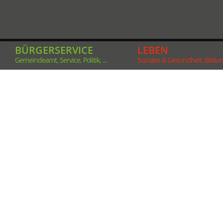
BÜRGERSERVICE
LEBEN
Gemeindeamt, Service, Politik, ...
Soziales & Gesundheit, Bildung