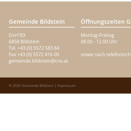
Gemeinde Bildstein
Öffnungszeiten 
Dorf 83
Montag-Freitag
6858 Bildstein
08.00 - 12.00 Uhr
Tel. +43 (0) 5572 583 84
Fax +43 (0) 5572 416 00
sowie nach telefonisc
gemeinde.bildstein@
cnv.at
© 2026 Gemeinde Bildstein |
Impressum