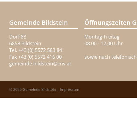
Gemeinde Bildstein
Öffnungszeiten 
Dorf 83
Montag-Freitag
6858 Bildstein
08.00 - 12.00 Uhr
Tel. +43 (0) 5572 583 84
Fax +43 (0) 5572 416 00
sowie nach telefonisc
gemeinde.bildstein@
cnv.at
© 2026 Gemeinde Bildstein |
Impressum