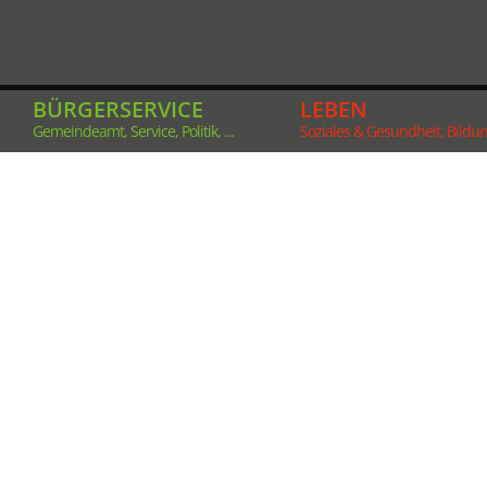
BÜRGERSERVICE
LEBEN
Gemeindeamt, Service, Politik, ...
Soziales & Gesundheit, Bildung