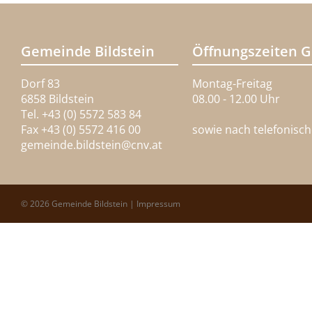
Gemeinde Bildstein
Öffnungszeiten 
Dorf 83
Montag-Freitag
6858 Bildstein
08.00 - 12.00 Uhr
Tel. +43 (0) 5572 583 84
Fax +43 (0) 5572 416 00
sowie nach telefonisc
gemeinde.bildstein@
cnv.at
© 2026 Gemeinde Bildstein |
Impressum