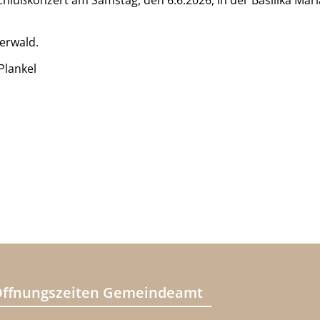
chlußkonzert am Samstag, den 6.6.2026, in der Basilika Mari
erwald.
Plankel
ffnungszeiten Gemeindeamt