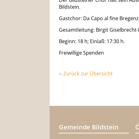
Der Bildsteiner Chor hält sein Abs
Bildstein.
Gastchor: Da Capo al fine Bregenz
Gesamtleitung: Birgit Giselbrecht-
Beginn: 18 h; Einlaß: 17:30 h.
Freiwillige Spenden
‹‹ Zurück zur Übersicht
Gemeinde Bildstein
Ö