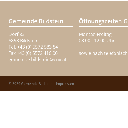
Gemeinde Bildstein
Öffnungszeiten 
Dorf 83
Montag-Freitag
6858 Bildstein
08.00 - 12.00 Uhr
Tel. +43 (0) 5572 583 84
Fax +43 (0) 5572 416 00
sowie nach telefonisc
gemeinde.bildstein@
cnv.at
© 2026 Gemeinde Bildstein |
Impressum