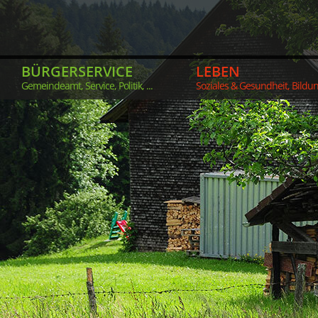
BÜRGERSERVICE
LEBEN
Gemeindeamt, Service, Politik, ...
Soziales & Gesundheit, Bildung