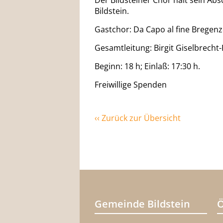
Der Bildsteiner Chor hält sein Abs
Bildstein.
Gastchor: Da Capo al fine Bregenz
Gesamtleitung: Birgit Giselbrecht-
Beginn: 18 h; Einlaß: 17:30 h.
Freiwillige Spenden
‹‹ Zurück zur Übersicht
Gemeinde Bildstein
Ö