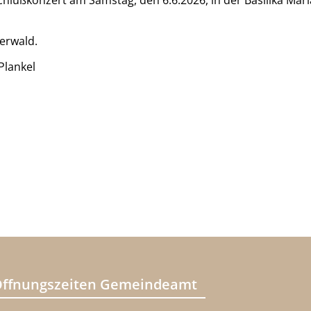
chlußkonzert am Samstag, den 6.6.2026, in der Basilika Mari
erwald.
Plankel
ffnungszeiten Gemeindeamt