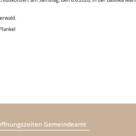
chlußkonzert am Samstag, den 6.6.2026, in der Basilika Mari
erwald.
Plankel
ffnungszeiten Gemeindeamt