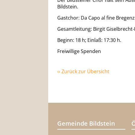
Der Bildsteiner Chor hält sein Abs
Bildstein.
Gastchor: Da Capo al fine Bregenz
Gesamtleitung: Birgit Giselbrecht-
Beginn: 18 h; Einlaß: 17:30 h.
Freiwillige Spenden
‹‹ Zurück zur Übersicht
Gemeinde Bildstein
Ö