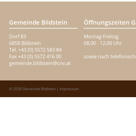
Gemeinde Bildstein
Öffnungszeiten 
Dorf 83
Montag-Freitag
6858 Bildstein
08.00 - 12.00 Uhr
Tel. +43 (0) 5572 583 84
Fax +43 (0) 5572 416 00
sowie nach telefonisc
gemeinde.bildstein@
cnv.at
© 2026 Gemeinde Bildstein |
Impressum