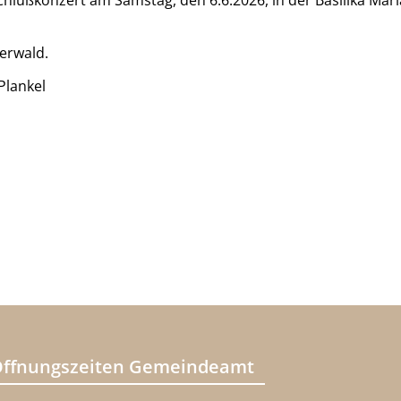
chlußkonzert am Samstag, den 6.6.2026, in der Basilika Mari
erwald.
Plankel
ffnungszeiten Gemeindeamt