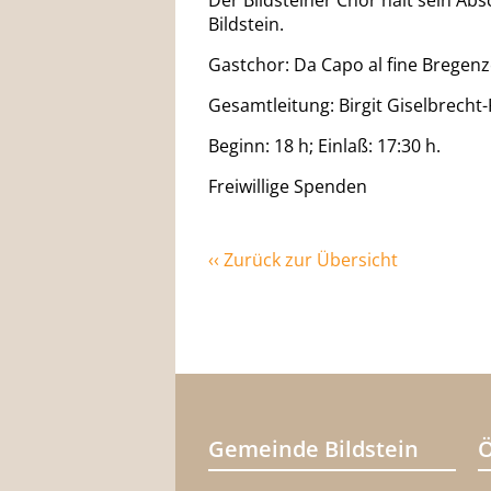
Der Bildsteiner Chor hält sein Abs
Bildstein.
Gastchor: Da Capo al fine Bregenz
Gesamtleitung: Birgit Giselbrecht-
Beginn: 18 h; Einlaß: 17:30 h.
Freiwillige Spenden
‹‹ Zurück zur Übersicht
Gemeinde Bildstein
Ö