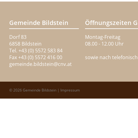
Gemeinde Bildstein
Öffnungszeiten 
Dorf 83
Montag-Freitag
6858 Bildstein
08.00 - 12.00 Uhr
Tel. +43 (0) 5572 583 84
Fax +43 (0) 5572 416 00
sowie nach telefonisc
gemeinde.bildstein@
cnv.at
© 2026 Gemeinde Bildstein |
Impressum