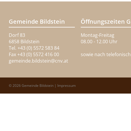
Gemeinde Bildstein
Öffnungszeiten 
Dorf 83
Montag-Freitag
6858 Bildstein
08.00 - 12.00 Uhr
Tel. +43 (0) 5572 583 84
Fax +43 (0) 5572 416 00
sowie nach telefonisc
gemeinde.bildstein@
cnv.at
© 2026 Gemeinde Bildstein |
Impressum