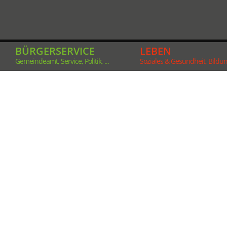
BÜRGERSERVICE
LEBEN
Gemeindeamt, Service, Politik, ...
Soziales & Gesundheit, Bildung