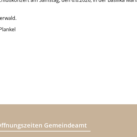
chlußkonzert am Samstag, den 6.6.2026, in der Basilika Mari
erwald.
Plankel
ffnungszeiten Gemeindeamt