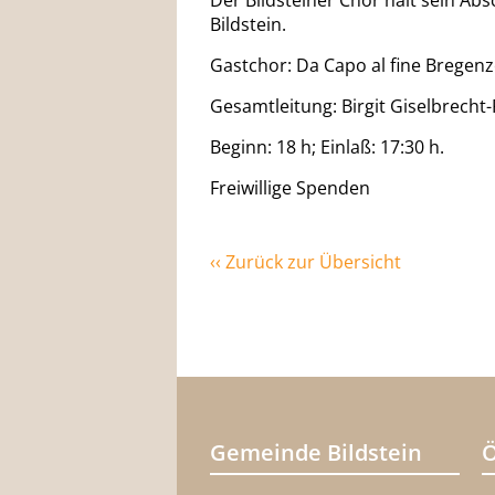
Der Bildsteiner Chor hält sein Abs
Bildstein.
Gastchor: Da Capo al fine Bregenz
Gesamtleitung: Birgit Giselbrecht-
Beginn: 18 h; Einlaß: 17:30 h.
Freiwillige Spenden
‹‹ Zurück zur Übersicht
Gemeinde Bildstein
Ö