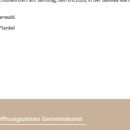
chlußkonzert am Samstag, den 6.6.2026, in der Basilika Mari
erwald.
Plankel
ffnungszeiten Gemeindeamt