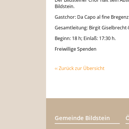
Der Bildsteiner Chor hält sein Abs
Bildstein.
Gastchor: Da Capo al fine Bregenz
Gesamtleitung: Birgit Giselbrecht-
Beginn: 18 h; Einlaß: 17:30 h.
Freiwillige Spenden
‹‹ Zurück zur Übersicht
Gemeinde Bildstein
Ö