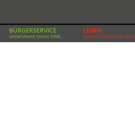
BÜRGERSERVICE
LEBEN
Gemeindeamt, Service, Politik, ...
Soziales & Gesundheit, Bildung