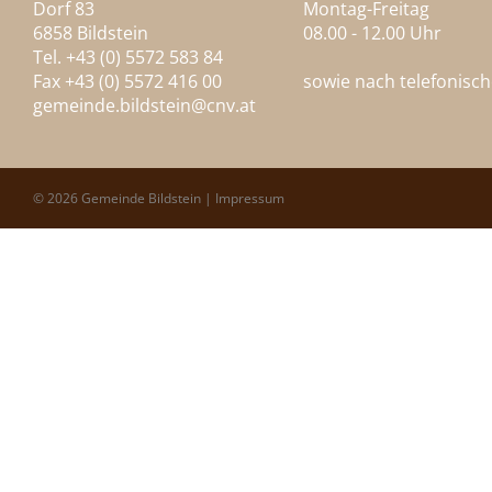
Dorf 83
Montag-Freitag
6858 Bildstein
08.00 - 12.00 Uhr
Tel. +43 (0) 5572 583 84
Fax +43 (0) 5572 416 00
sowie nach telefonisc
gemeinde.bildstein@
cnv.at
© 2026 Gemeinde Bildstein |
Impressum