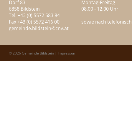
Dorf 83
Montag-Freitag
6858 Bildstein
08.00 - 12.00 Uhr
Tel. +43 (0) 5572 583 84
Fax +43 (0) 5572 416 00
sowie nach telefonisc
gemeinde.bildstein@
cnv.at
© 2026 Gemeinde Bildstein |
Impressum