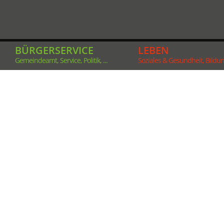
BÜRGERSERVICE
LEBEN
Gemeindeamt, Service, Politik, ...
Soziales & Gesundheit, Bildung