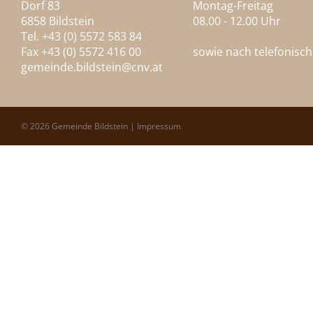
Dorf 83
Montag-Freitag
6858 Bildstein
08.00 - 12.00 Uhr
Tel. +43 (0) 5572 583 84
Fax +43 (0) 5572 416 00
sowie nach telefonisc
gemeinde.bildstein@
cnv.at
© 2026 Gemeinde Bildstein |
Impressum