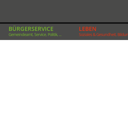
BÜRGERSERVICE
LEBEN
Gemeindeamt, Service, Politik, ...
Soziales & Gesundheit, Bildung