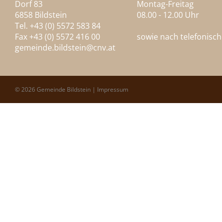
Dorf 83
Montag-Freitag
6858 Bildstein
08.00 - 12.00 Uhr
Tel. +43 (0) 5572 583 84
Fax +43 (0) 5572 416 00
sowie nach telefonisc
gemeinde.bildstein@
cnv.at
© 2026 Gemeinde Bildstein |
Impressum