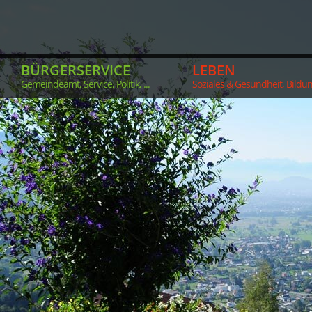
BÜRGERSERVICE
LEBEN
Gemeindeamt, Service, Politik, ...
Soziales & Gesundheit, Bildung