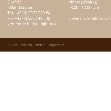
Dorf 83
Montag-Freitag
6858 Bildstein
08.00 - 12.00 Uhr
Tel. +43 (0) 5572 583 84
Fax +43 (0) 5572 416 00
sowie nach telefonisc
gemeinde.bildstein@
cnv.at
© 2026 Gemeinde Bildstein |
Impressum