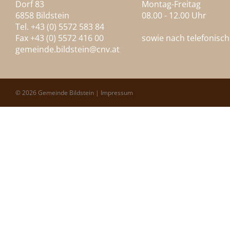
Dorf 83
Montag-Freitag
6858 Bildstein
08.00 - 12.00 Uhr
Tel. +43 (0) 5572 583 84
Fax +43 (0) 5572 416 00
sowie nach telefonisc
gemeinde.bildstein@
cnv.at
© 2026 Gemeinde Bildstein |
Impressum