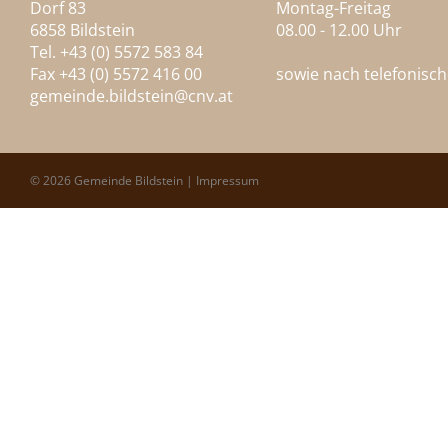
Dorf 83
Montag-Freitag
6858 Bildstein
08.00 - 12.00 Uhr
Tel. +43 (0) 5572 583 84
Fax +43 (0) 5572 416 00
sowie nach telefonisc
gemeinde.bildstein@
cnv.at
© 2026 Gemeinde Bildstein |
Impressum