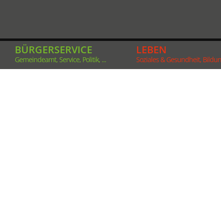
BÜRGERSERVICE
LEBEN
Gemeindeamt, Service, Politik, ...
Soziales & Gesundheit, Bildung