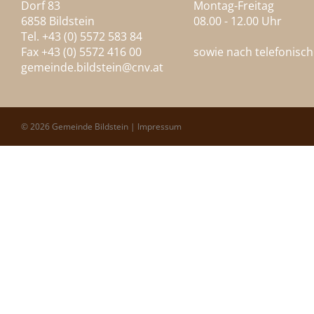
Dorf 83
Montag-Freitag
6858 Bildstein
08.00 - 12.00 Uhr
Tel. +43 (0) 5572 583 84
Fax +43 (0) 5572 416 00
sowie nach telefonisc
gemeinde.bildstein@
cnv.at
© 2026 Gemeinde Bildstein |
Impressum