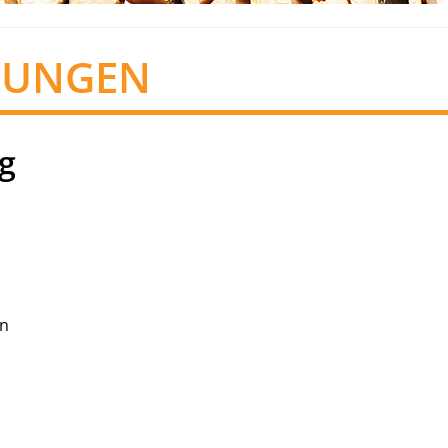
TUNGEN
g
in