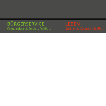
BÜRGERSERVICE
LEBEN
Gemeindeamt, Service, Politik, ...
Soziales & Gesundheit, Bildung