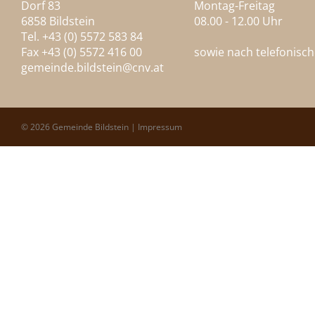
Dorf 83
Montag-Freitag
6858 Bildstein
08.00 - 12.00 Uhr
Tel. +43 (0) 5572 583 84
Fax +43 (0) 5572 416 00
sowie nach telefonisc
gemeinde.bildstein@
cnv.at
© 2026 Gemeinde Bildstein |
Impressum