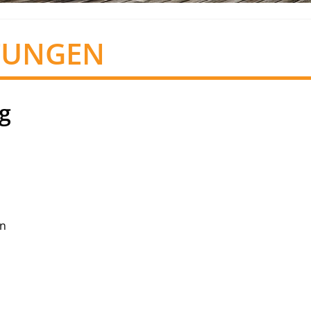
TUNGEN
g
in