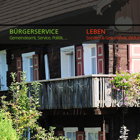
BÜRGERSERVICE
LEBEN
Gemeindeamt, Service, Politik, ...
Soziales & Gesundheit, Bildung