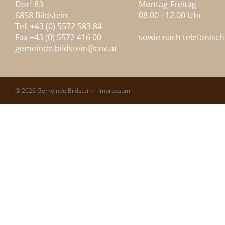
Dorf 83
Montag-Freitag
6858 Bildstein
08.00 - 12.00 Uhr
Tel. +43 (0) 5572 583 84
Fax +43 (0) 5572 416 00
sowie nach telefonisc
gemeinde.bildstein@
cnv.at
© 2026 Gemeinde Bildstein |
Impressum