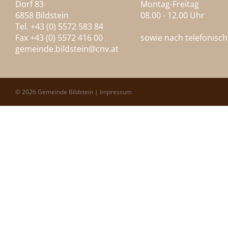
Dorf 83
Montag-Freitag
6858 Bildstein
08.00 - 12.00 Uhr
Tel. +43 (0) 5572 583 84
Fax +43 (0) 5572 416 00
sowie nach telefonisc
gemeinde.bildstein@
cnv.at
© 2026 Gemeinde Bildstein |
Impressum