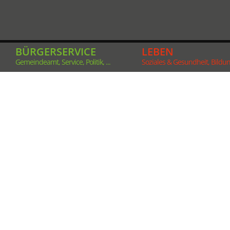
BÜRGERSERVICE
LEBEN
Gemeindeamt, Service, Politik, ...
Soziales & Gesundheit, Bildung