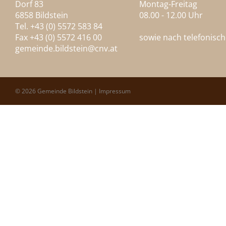
Dorf 83
Montag-Freitag
6858 Bildstein
08.00 - 12.00 Uhr
Tel. +43 (0) 5572 583 84
Fax +43 (0) 5572 416 00
sowie nach telefonisc
gemeinde.bildstein@
cnv.at
© 2026 Gemeinde Bildstein |
Impressum