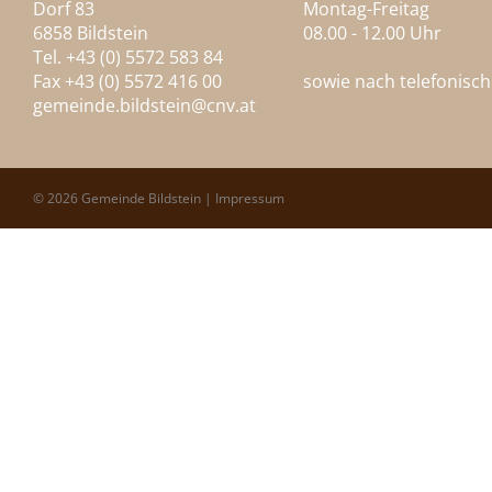
Dorf 83
Montag-Freitag
6858 Bildstein
08.00 - 12.00 Uhr
Tel. +43 (0) 5572 583 84
Fax +43 (0) 5572 416 00
sowie nach telefonisc
gemeinde.bildstein@
cnv.at
© 2026 Gemeinde Bildstein |
Impressum