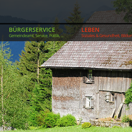
BÜRGERSERVICE
LEBEN
Gemeindeamt, Service, Politik, ...
Soziales & Gesundheit, Bildung