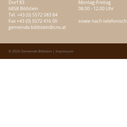
Dorf 83
Montag-Freitag
6858 Bildstein
08.00 - 12.00 Uhr
Tel. +43 (0) 5572 583 84
Fax +43 (0) 5572 416 00
sowie nach telefonisc
gemeinde.bildstein@
cnv.at
© 2026 Gemeinde Bildstein |
Impressum