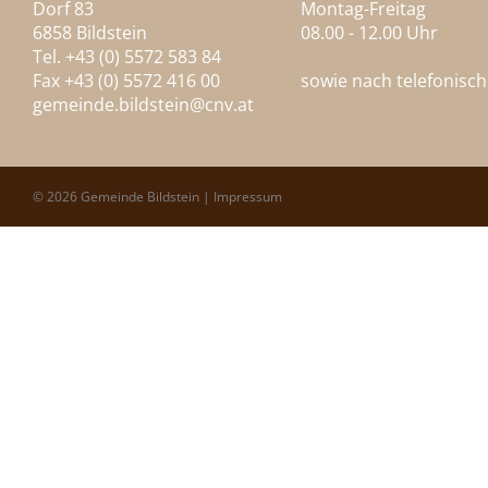
Dorf 83
Montag-Freitag
6858 Bildstein
08.00 - 12.00 Uhr
Tel. +43 (0) 5572 583 84
Fax +43 (0) 5572 416 00
sowie nach telefonisc
gemeinde.bildstein@
cnv.at
© 2026 Gemeinde Bildstein |
Impressum