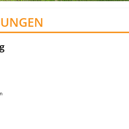
TUNGEN
g
in