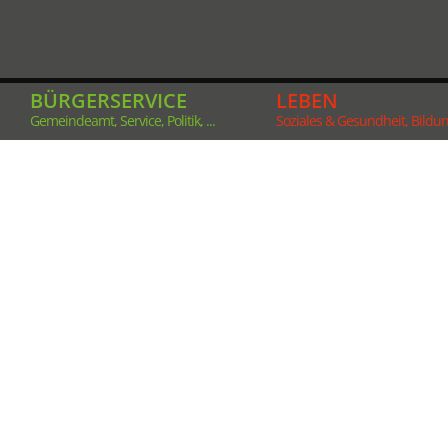
BÜRGERSERVICE
LEBEN
Gemeindeamt, Service, Politik, ...
Soziales & Gesundheit, Bildung