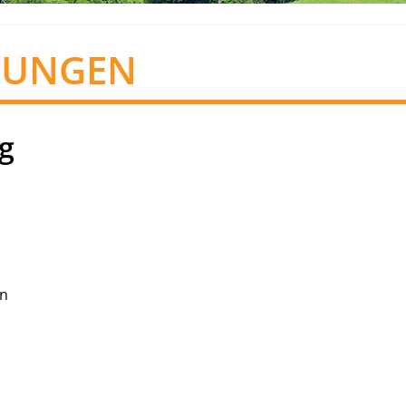
TUNGEN
g
in