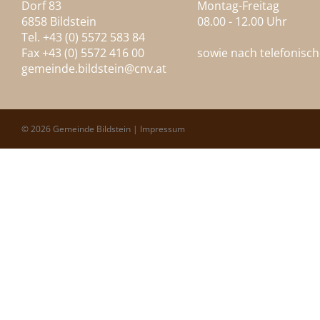
Dorf 83
Montag-Freitag
6858 Bildstein
08.00 - 12.00 Uhr
Tel. +43 (0) 5572 583 84
Fax +43 (0) 5572 416 00
sowie nach telefonisc
gemeinde.bildstein@
cnv.at
© 2026 Gemeinde Bildstein |
Impressum