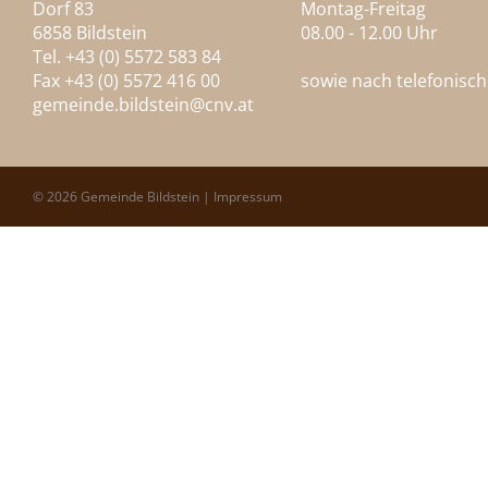
Dorf 83
Montag-Freitag
6858 Bildstein
08.00 - 12.00 Uhr
Tel. +43 (0) 5572 583 84
Fax +43 (0) 5572 416 00
sowie nach telefonisc
gemeinde.bildstein@
cnv.at
© 2026 Gemeinde Bildstein |
Impressum