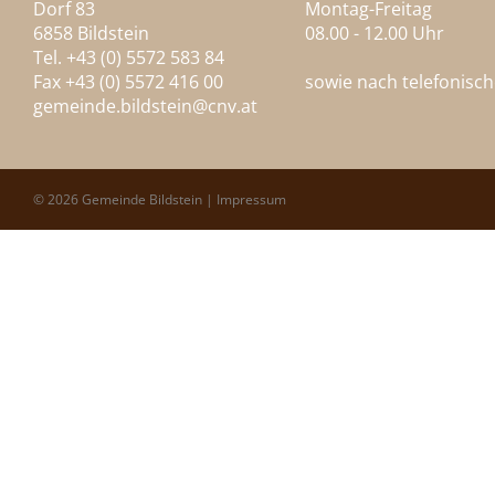
Dorf 83
Montag-Freitag
6858 Bildstein
08.00 - 12.00 Uhr
Tel. +43 (0) 5572 583 84
Fax +43 (0) 5572 416 00
sowie nach telefonisc
gemeinde.bildstein@
cnv.at
© 2026 Gemeinde Bildstein |
Impressum