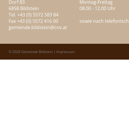
Dorf 83
Montag-Freitag
6858 Bildstein
08.00 - 12.00 Uhr
Tel. +43 (0) 5572 583 84
Fax +43 (0) 5572 416 00
sowie nach telefonisc
gemeinde.bildstein@
cnv.at
© 2026 Gemeinde Bildstein |
Impressum