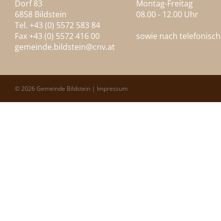
Dorf 83
Montag-Freitag
6858 Bildstein
08.00 - 12.00 Uhr
Tel. +43 (0) 5572 583 84
Fax +43 (0) 5572 416 00
sowie nach telefonisc
gemeinde.bildstein@
cnv.at
© 2026 Gemeinde Bildstein |
Impressum