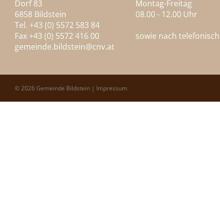
Dorf 83
Montag-Freitag
6858 Bildstein
08.00 - 12.00 Uhr
Tel. +43 (0) 5572 583 84
Fax +43 (0) 5572 416 00
sowie nach telefonisc
gemeinde.bildstein@
cnv.at
© 2026 Gemeinde Bildstein |
Impressum