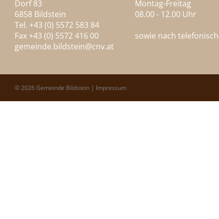
Dorf 83
Montag-Freitag
6858 Bildstein
08.00 - 12.00 Uhr
Tel. +43 (0) 5572 583 84
Fax +43 (0) 5572 416 00
sowie nach telefonisc
gemeinde.bildstein@
cnv.at
© 2026 Gemeinde Bildstein |
Impressum