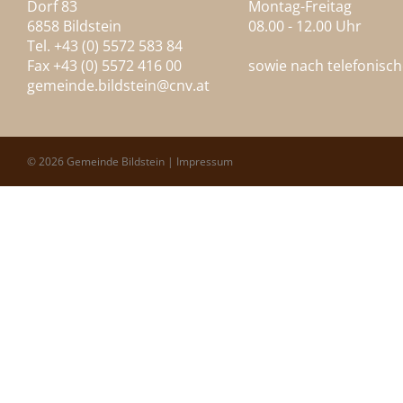
Dorf 83
Montag-Freitag
6858 Bildstein
08.00 - 12.00 Uhr
Tel. +43 (0) 5572 583 84
Fax +43 (0) 5572 416 00
sowie nach telefonisc
gemeinde.bildstein@
cnv.at
© 2026 Gemeinde Bildstein |
Impressum