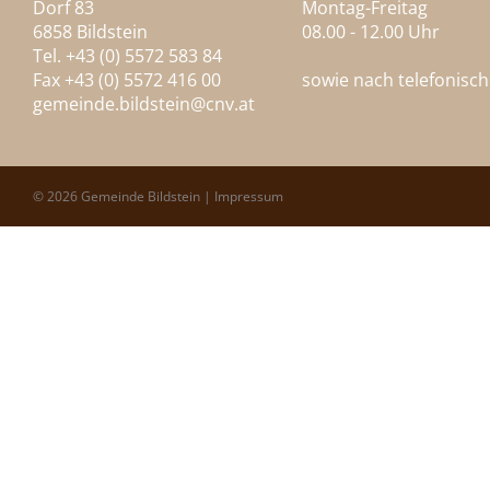
Dorf 83
Montag-Freitag
6858 Bildstein
08.00 - 12.00 Uhr
Tel. +43 (0) 5572 583 84
Fax +43 (0) 5572 416 00
sowie nach telefonisc
gemeinde.bildstein@
cnv.at
© 2026 Gemeinde Bildstein |
Impressum