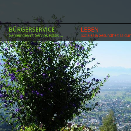
BÜRGERSERVICE
LEBEN
Gemeindeamt, Service, Politik, ...
Soziales & Gesundheit, Bildung