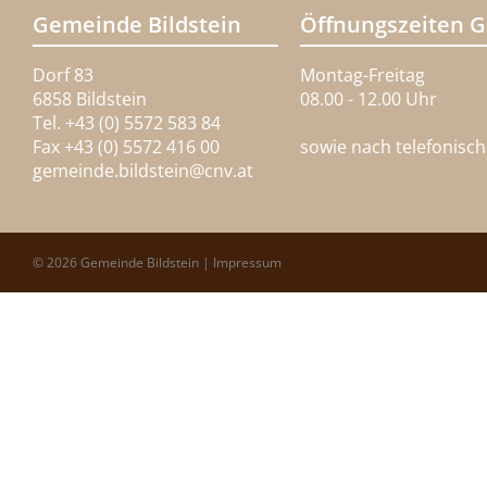
Gemeinde Bildstein
Öffnungszeiten 
Dorf 83
Montag-Freitag
6858 Bildstein
08.00 - 12.00 Uhr
Tel. +43 (0) 5572 583 84
Fax +43 (0) 5572 416 00
sowie nach telefonisc
gemeinde.bildstein@
cnv.at
© 2026 Gemeinde Bildstein |
Impressum