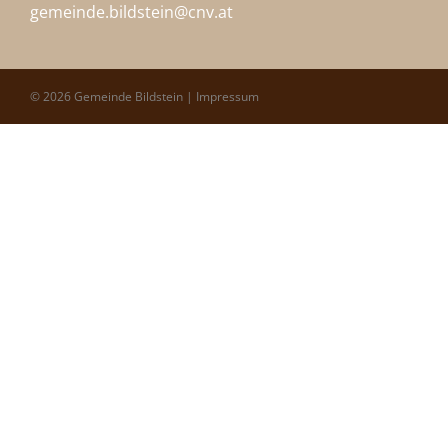
gemeinde.bildstein@
cnv.at
© 2026 Gemeinde Bildstein |
Impressum