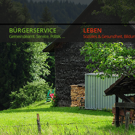
BÜRGERSERVICE
LEBEN
Gemeindeamt, Service, Politik, ...
Soziales & Gesundheit, Bildung