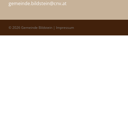
gemeinde.bildstein@
cnv.at
© 2026 Gemeinde Bildstein |
Impressum