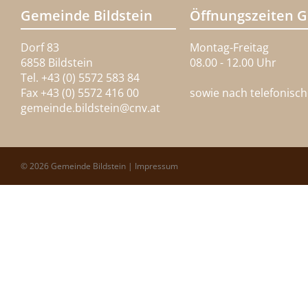
Gemeinde Bildstein
Öffnungszeiten 
Dorf 83
Montag-Freitag
6858 Bildstein
08.00 - 12.00 Uhr
Tel. +43 (0) 5572 583 84
Fax +43 (0) 5572 416 00
sowie nach telefonisc
gemeinde.bildstein@
cnv.at
© 2026 Gemeinde Bildstein |
Impressum